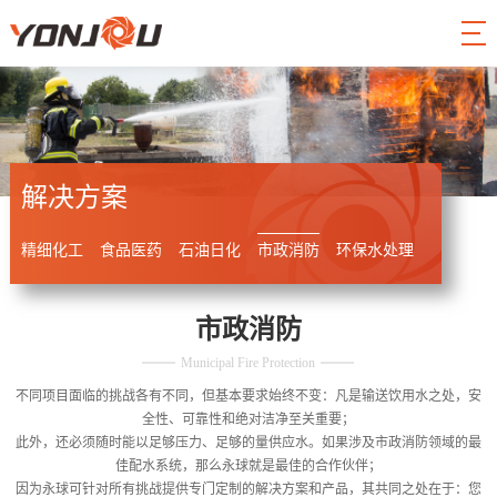
解决方案
精细化工
食品医药
石油日化
市政消防
环保水处理
市政消防
Municipal Fire Protection
不同项目面临的挑战各有不同，但基本要求始终不变：凡是输送饮用水之处，安
全性、可靠性和绝对洁净至关重要；
此外，还必须随时能以足够压力、足够的量供应水。如果涉及市政消防领域的最
佳配水系统，那么永球就是最佳的合作伙伴；
因为永球可针对所有挑战提供专门定制的解决方案和产品，其共同之处在于：您