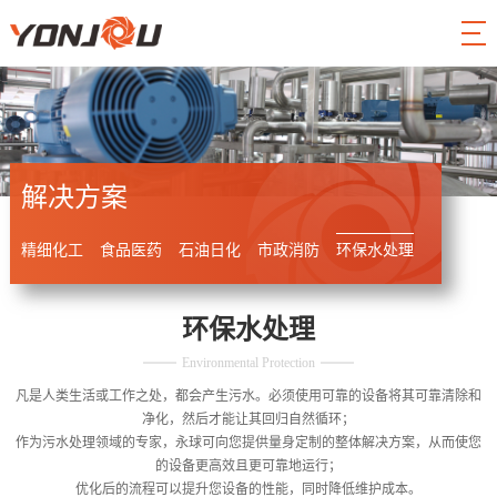
解决方案
精细化工
食品医药
石油日化
市政消防
环保水处理
环保水处理
Environmental Protection
凡是人类生活或工作之处，都会产生污水。必须使用可靠的设备将其可靠清除和
净化，然后才能让其回归自然循环；
作为污水处理领域的专家，永球可向您提供量身定制的整体解决方案，从而使您
的设备更高效且更可靠地运行；
优化后的流程可以提升您设备的性能，同时降低维护成本。