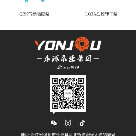
QBK气动隔膜泵
LQ3A凸轮转子泵
地址:浙江省温州市永嘉县瓯北街道阳光大道5808号