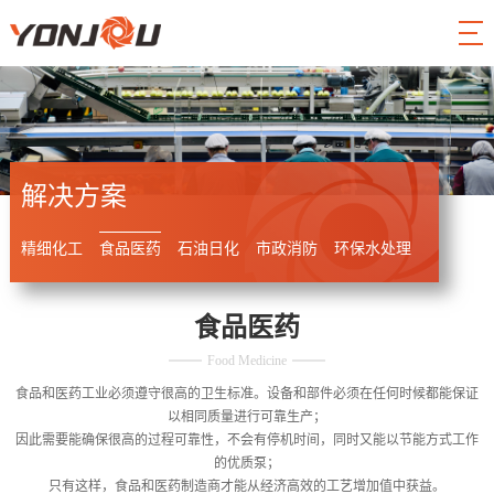
解决方案
精细化工
食品医药
石油日化
市政消防
环保水处理
食品医药
Food Medicine
食品和医药工业必须遵守很高的卫生标准。设备和部件必须在任何时候都能保证
以相同质量进行可靠生产；
因此需要能确保很高的过程可靠性，不会有停机时间，同时又能以节能方式工作
的优质泵；
只有这样，食品和医药制造商才能从经济高效的工艺增加值中获益。