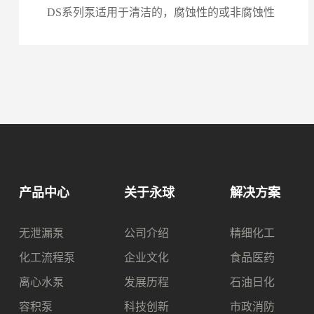
DS系列泵适用于清洁的，腐蚀性的或非腐蚀性
液体的高压输送，不适用于含有磨蚀性液体的
输送。锅炉给水（210℃以下）油田注水石油化
工炼厂、油品输送管线加压制冷工程
产品中心
关于永球
解决方案
无泄漏泵
公司介绍
精细化工
化工流程泵
企业文化
食品医药
离心水泵
发展历程
石油日化
容积泵
科技创新
市政消防