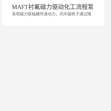
MAFT衬氟磁力驱动化工流程泵
采用磁力联轴器传递动力，内外磁转子通过隔
离套实现无接触同步传动，将动密封转为静密
封，从根本上消除泄漏风险。适合输送低温、
常温或高温，中性或有腐蚀性，清洁或含有微
量颗粒的液体。炼厂、石油化工生物制药食品
加工电子半导体制造环保水处理