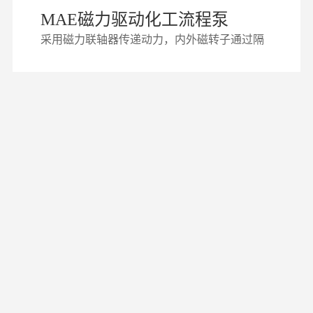
MAE磁力驱动化工流程泵
采用磁力联轴器传递动力，内外磁转子通过隔
离套实现无接触同步传动，将动密封转为静密
封，从根本上消除泄漏风险。适合输送低温、
常温或高温，中性或有腐蚀性，清洁或含有微
量颗粒的液体。炼厂、石油化工生物制药食品
加工电子半导体制造环保水处理