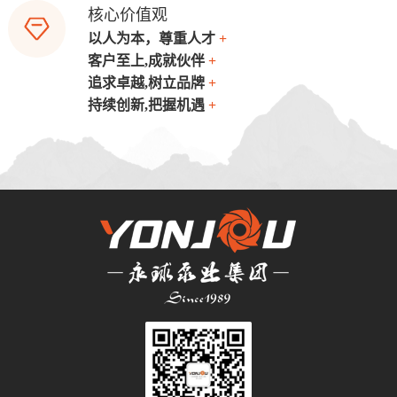
品,提高大众的生活品质和健康水平。
核心价值观
以人为本，尊重人才
+
员工、企业、家庭、社会是有机统一的命运共同
客户至上,成就伙伴
+
体,荣辱与共。永球坚持以人为本的原则,尊重员
我们视客户的需求为驱动力,提供优质的产品和服
追求卓越,树立品牌
+
工,培养员工，为损工提供发展平台,实现员工和
务来满足客户的需求,为客户创造可持续的价值。
追求完美,始终以先进的专业知识和技术保障卓越
企业的共同成长。
持续创新,把握机遇
+
我们坚持创造双向的发展平台,与合作伙伴密切配
的产品质量和服务。以卓越的质量打造永球品牌
创新是企业发展的动力,永球以实现自身和客户的
合,相辅相成,互利双赢。
是我们永恒的追求。
可持续发展为目标,积极地迎接变革,不断创新,从
而确保能够牢牢把握新的机遇。