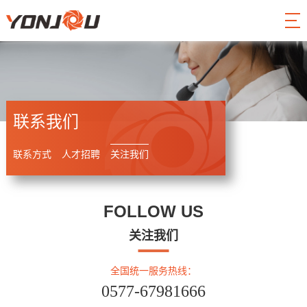
联系我们
联系方式
人才招聘
关注我们
FOLLOW US
关注我们
全国统一服务热线：
0577-67981666