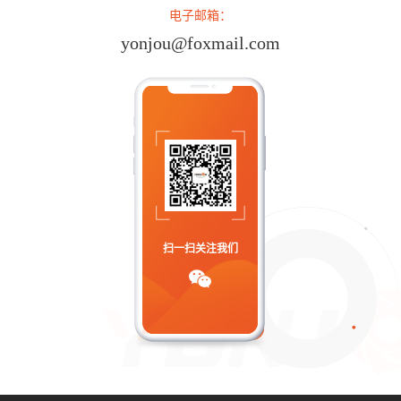
电子邮箱：
yonjou@foxmail.com
扫一扫关注我们
扫一扫关注我们