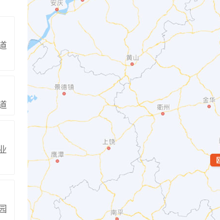
道
道
业
园